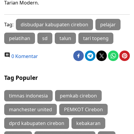
Tarian Modern.
Tag:
disbudpar kabupaten cirebon
pelajar
pelatihan
sd
talun
tari topeng
0 Komentar
Tag Populer
timnas indonesia
pemkab cirebon
manchester united
PEMKOT Cirebon
dprd kabupaten cirebon
kebakaran