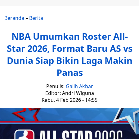
Beranda
»
Berita
NBA Umumkan Roster All-
Star 2026, Format Baru AS vs
Dunia Siap Bikin Laga Makin
Panas
Penulis:
Galih Akbar
Editor: Andri Wiguna
Rabu, 4 Feb 2026 - 14:55