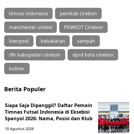
timnas indonesia
pemkab cirebon
manchester united
PEMKOT Cirebon
liverpool
kebakaran
sampah
dlh kabupaten cirebon
dprd kota cirebon
kuliner
Berita Populer
Siapa Saja Dipanggil? Daftar Pemain
Timnas Futsal Indonesia di Eksebisi
Spanyol 2026: Nama, Posisi dan Klub
10 Agustus 2026