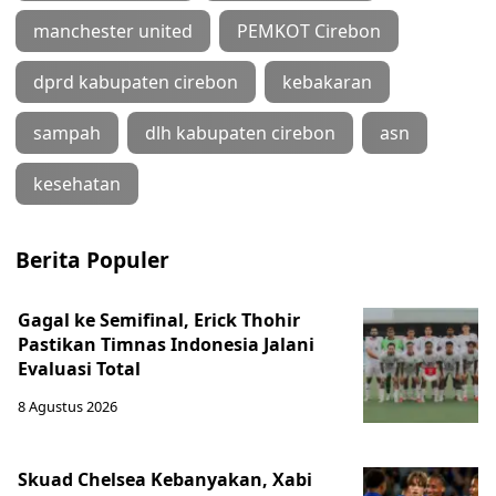
manchester united
PEMKOT Cirebon
dprd kabupaten cirebon
kebakaran
sampah
dlh kabupaten cirebon
asn
kesehatan
Berita Populer
Gagal ke Semifinal, Erick Thohir
Pastikan Timnas Indonesia Jalani
Evaluasi Total
8 Agustus 2026
Skuad Chelsea Kebanyakan, Xabi