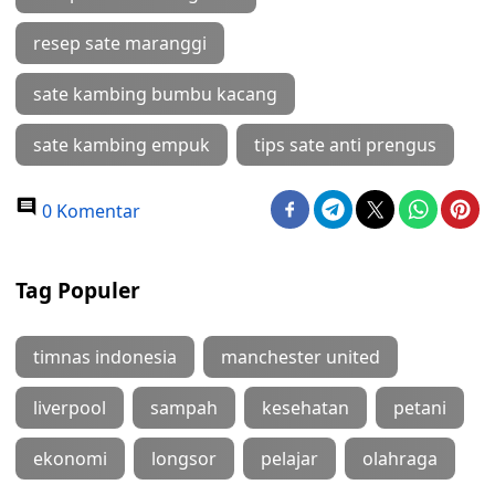
resep sate maranggi
sate kambing bumbu kacang
sate kambing empuk
tips sate anti prengus
0 Komentar
Tag Populer
timnas indonesia
manchester united
liverpool
sampah
kesehatan
petani
ekonomi
longsor
pelajar
olahraga