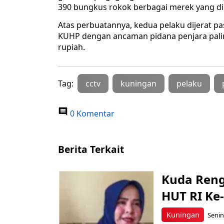
390 bungkus rokok berbagai merek yang did
Atas perbuatannya, kedua pelaku dijerat 
KUHP dengan ancaman pidana penjara palin
rupiah.
Tag:
cctv
kuningan
pelaku
0 Komentar
Berita Terkait
Kuda Ren
HUT RI Ke-
Kuningan
Senin