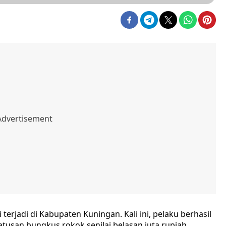
erjadi di Kabupaten Kuningan. Kali ini, pelaku berhasil
san bungkus rokok senilai belasan juta rupiah.