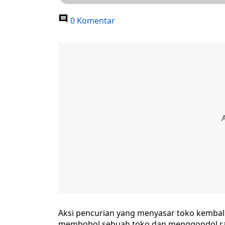
0 Komentar
Aksi pencurian yang menyasar toko kembali t
membobol sebuah toko dan menggondol ratu