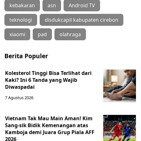
kebakaran
asn
Android TV
teknologi
disdukcapil kabupaten cirebon
xiaomi
pad
olahraga
Berita Populer
Kolesterol Tinggi Bisa Terlihat dari
Kaki? Ini 6 Tanda yang Wajib
Diwaspadai
7 Agustus 2026
Vietnam Tak Mau Main Aman! Kim
Sang-sik Bidik Kemenangan atas
Kamboja demi Juara Grup Piala AFF
2026