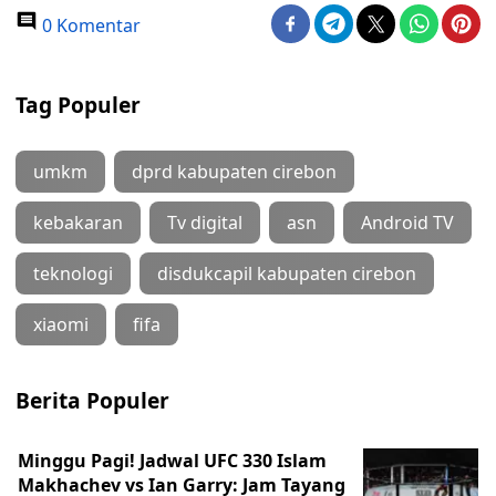
0 Komentar
Tag Populer
umkm
dprd kabupaten cirebon
kebakaran
Tv digital
asn
Android TV
teknologi
disdukcapil kabupaten cirebon
xiaomi
fifa
Berita Populer
Minggu Pagi! Jadwal UFC 330 Islam
Makhachev vs Ian Garry: Jam Tayang