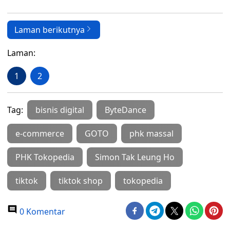
Laman berikutnya
Laman:
1
2
Tag:
bisnis digital
ByteDance
e-commerce
GOTO
phk massal
PHK Tokopedia
Simon Tak Leung Ho
tiktok
tiktok shop
tokopedia
0 Komentar