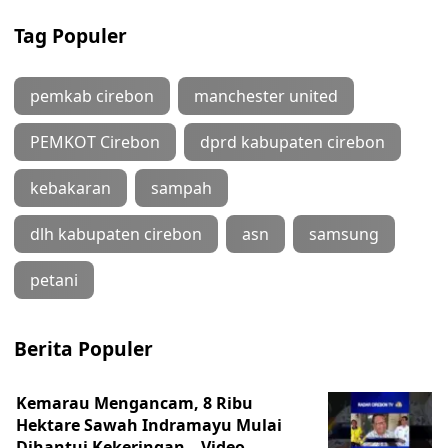
Tag Populer
pemkab cirebon
manchester united
PEMKOT Cirebon
dprd kabupaten cirebon
kebakaran
sampah
dlh kabupaten cirebon
asn
samsung
petani
Berita Populer
Kemarau Mengancam, 8 Ribu
Hektare Sawah Indramayu Mulai
Dihantui Kekeringan – Video