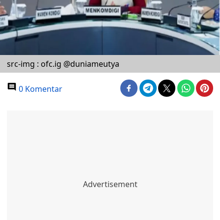
src-img : ofc.ig @duniameutya
0 Komentar