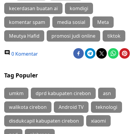
kecerdasan buatan ai
komdigi
komentar spam
media sosial
Meta
Meutya Hafid
promosi judi online
tiktok
0 Komentar
Tag Populer
umkm
dprd kabupaten cirebon
asn
walikota cirebon
Android TV
teknologi
disdukcapil kabupaten cirebon
xiaomi