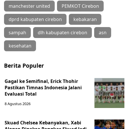
manchester united
PEMKOT Cirebon
dprd kabupaten cirebon
kebakaran
sampah
dlh kabupaten cirebon
asn
kesehatan
Berita Populer
Gagal ke Semifinal, Erick Thohir
Pastikan Timnas Indonesia Jalani
Evaluasi Total
8 Agustus 2026
Skuad Chelsea Kebanyakan, Xabi
Alonso Dipaksa Pangkas Skuad Jadi