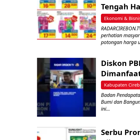
Tengah Ha
Ekonomi & Bisni
RADARCIREBON.TV-
perhatian masyar
potongan harga u
Diskon PBB
Dimanfaat
Kabupaten Cire
Badan Pendapata
Bumi dan Banguna
ini...
Serbu Pro