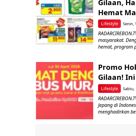
Gilaan, H
Hemat Ma
Lifestyle
Senin, 
RADARCIREBON.TV-
masyarakat. Deng
hemat, program p
Promo Hok
Gilaan! In
Lifestyle
Sabtu, 
RADARCIREBON.TV-
Jepang di Indones
menghadirkan ber