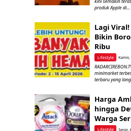
kini semakin ter
produk Apple di...
Lagi Vira
Bikin Boro
Ribu
Lifestyle
Kamis, 
RADARCIREBON.TV-
minimarket terbe
terbaru yang lang
Harga Amb
hingga De
Warga Ser
Lifestyle
Senin, 