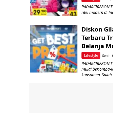
RADARCIREBON.TV
ritel modern di In
Diskon Gil
Terbaru T
Belanja M
Lifestyle
Senin, 
RADARCIREBON.TV-
mulai berlomba-
konsumen. Salah s