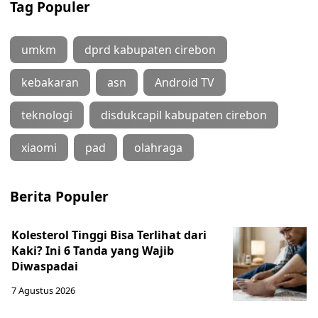
Tag Populer
umkm
dprd kabupaten cirebon
kebakaran
asn
Android TV
teknologi
disdukcapil kabupaten cirebon
xiaomi
pad
olahraga
Berita Populer
Kolesterol Tinggi Bisa Terlihat dari
Kaki? Ini 6 Tanda yang Wajib
Diwaspadai
7 Agustus 2026