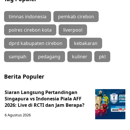
timnas indonesia
pemkab cirebon
polres cirebon kota
liverpool
dprd kabupaten cirebon
kebakaran
sampah
pedagang
kuliner
pkl
Berita Populer
Siaran Langsung Pertandingan
Singapura vs Indonesia Piala AFF
2026: Live di RCTI dan Jam Berapa?
6 Agustus 2026