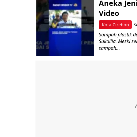
Aneka Jen
Video
Kota Cirebon
S
Sampah plastik d
Sukalila. Meski s
sampah...