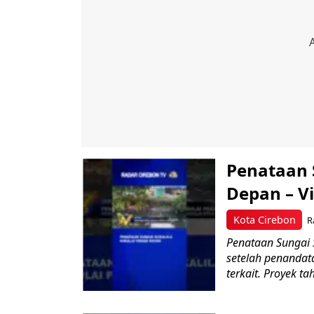
Penataan 
Depan – V
Kota Cirebon
R
Penataan Sungai 
setelah penandat
terkait. Proyek ta