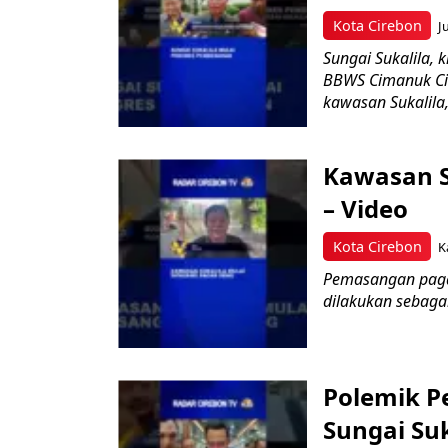
Kota Cirebon
J
Sungai Sukalila,
BBWS Cimanuk Ci
kawasan Sukalila, 
Kawasan S
– Video
Kota Cirebon
K
Pemasangan pagar
dilakukan sebagai
Polemik P
Sungai Suk