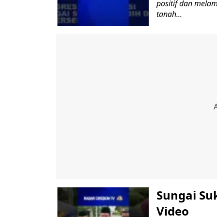
positif dan mela
tanah...
Sungai Su
Video