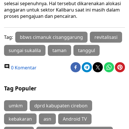
selesai sepenuhnya. Hal tersebut dikarenakan alokasi
anggaran untuk sektor Kalibaru saat ini masih dalam
proses pengajuan dan pencairan.
Tag:
bbws cimanuk cisanggarung
revitalisasi
sungai sukalila
taman
tanggul
0 Komentar
Tag Populer
umkm
dprd kabupaten cirebon
kebakaran
asn
Android TV