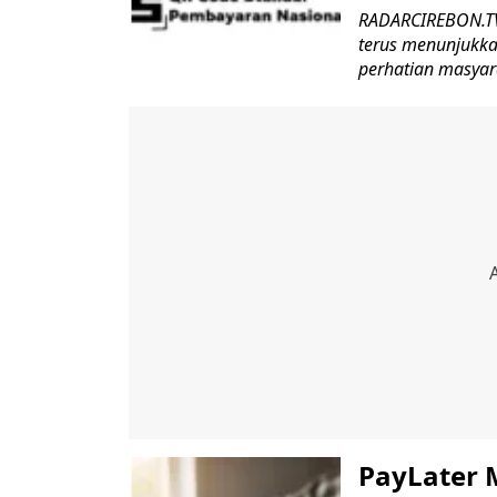
RADARCIREBON.TV-
terus menunjukka
perhatian masyara
PayLater M