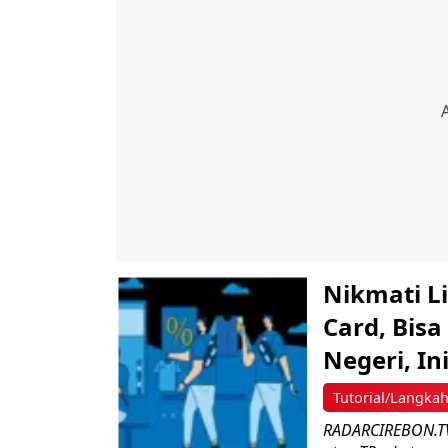
Nikmati L
Card, Bis
Negeri, I
Tutorial/Langka
RADARCIREBON.TV