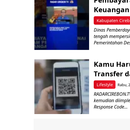
Keuangan 
Kabupaten Cire
Dinas Pemberday
tengah mempersia
Pemerintahan Des
Kamu Haru
Transfer 
Lifestyle
Rabu, 2
RADARCIREBON.TV-
kemudian diimple
Response Code...