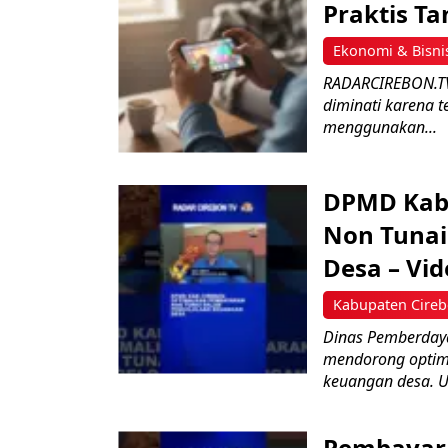
Praktis Ta
Ekonomi & Bisni
RADARCIREBON.TV 
diminati karena t
menggunakan...
DPMD Kab
Non Tunai
Desa – Vid
Kabupaten Cire
Dinas Pemberday
mendorong optima
keuangan desa. U
Pembayara