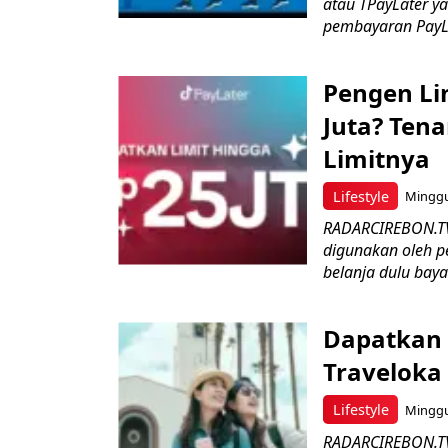
atau TPayLater y
pembayaran PayLat
Pengen Li
Juta? Ten
Limitnya
Lifestyle
Minggu,
RADARCIREBON.TV-
digunakan oleh 
belanja dulu bayar
Dapatkan 
Traveloka 
Lifestyle
Minggu,
RADARCIREBON.TV-