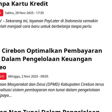
npa Kartu Kredit
s
Sabtu, 29 Nov 2025 - 17:35
– Sekarang ini, layanan PayLater di Indonesia semakin
elah menjadi cara baru untuk berbelanja tanpa perlu
 Cirebon Optimalkan Pembayaran
 Dalam Pengelolaan Keuangan
eo
bon
Minggu, 2 Nov 2025 - 09:05
aan Masyarakat dan Desa (DPMD) Kabupaten Cirebon terus
lisasi sistem pembayaran non tunai dalam pengelolaan
paya...
n Non Tunai Dalam Pengelolaan