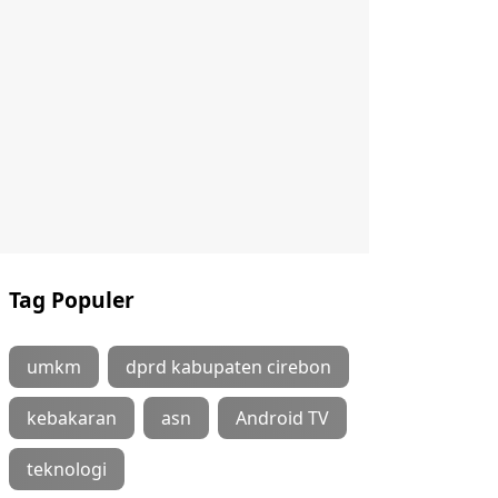
Tag Populer
umkm
dprd kabupaten cirebon
kebakaran
asn
Android TV
teknologi