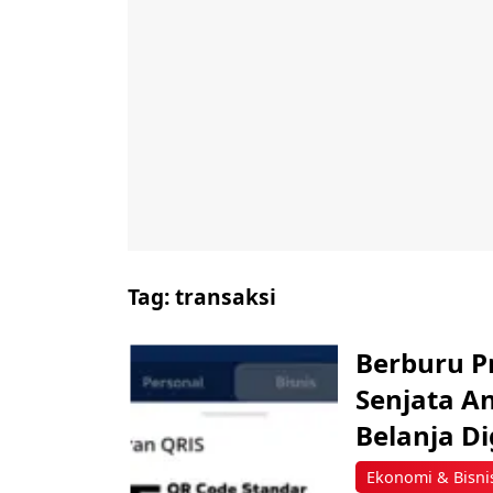
Tag:
transaksi
Berburu P
Senjata A
Belanja Di
Ekonomi & Bisni