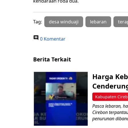
kendaraan roda dua.
Tag:
desa winduaji
lebaran
tera
0 Komentar
Berita Terkait
Harga Keb
Cenderung 
Kabupaten Cire
Pasca lebaran, h
Cirebon terpanta
penurunan diband