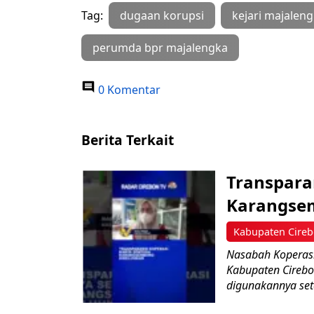
Tag:
dugaan korupsi
kejari majalen
perumda bpr majalengka
0 Komentar
Berita Terkait
Transpara
Karangsem
Kabupaten Cire
Nasabah Koperas
Kabupaten Cirebo
digunakannya sete