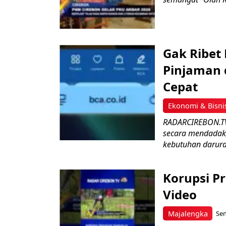
Gak Ribet 
Pinjaman d
Cepat
Ekonomi & Bisni
RADARCIREBON.TV
secara mendadak,
kebutuhan darurat
Korupsi P
Video
Majalengka
Sen