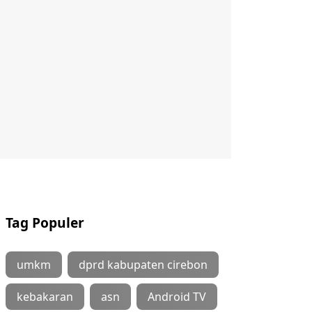
Tag Populer
umkm
dprd kabupaten cirebon
kebakaran
asn
Android TV