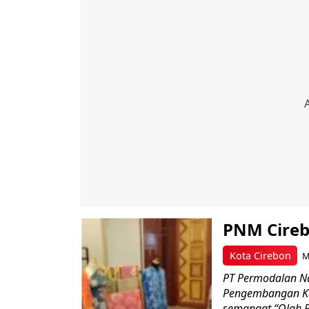
PNM Cireb
Kota Cirebon
M
PT Permodalan N
Pengembangan Ka
semangat “Olah R