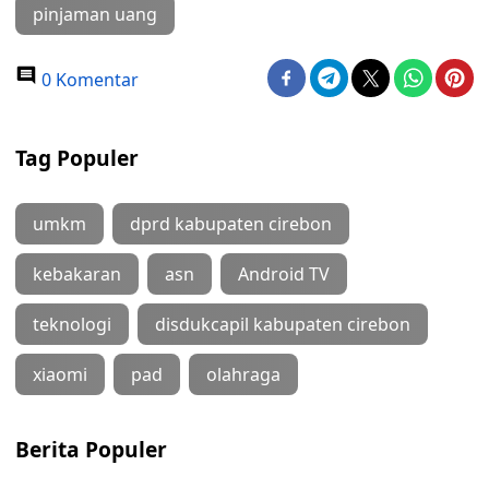
pinjaman uang
0 Komentar
Tag Populer
umkm
dprd kabupaten cirebon
kebakaran
asn
Android TV
teknologi
disdukcapil kabupaten cirebon
xiaomi
pad
olahraga
Berita Populer