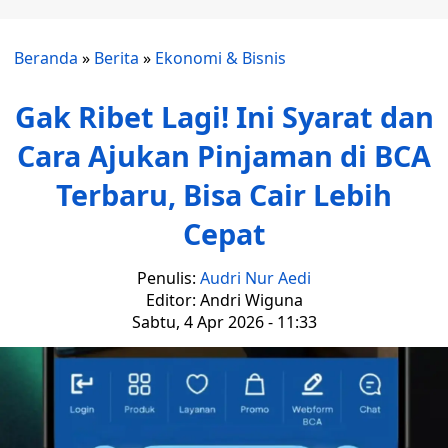
Beranda
»
Berita
»
Ekonomi & Bisnis
Gak Ribet Lagi! Ini Syarat dan
Cara Ajukan Pinjaman di BCA
Terbaru, Bisa Cair Lebih
Cepat
Penulis:
Audri Nur Aedi
Editor: Andri Wiguna
Sabtu, 4 Apr 2026 - 11:33