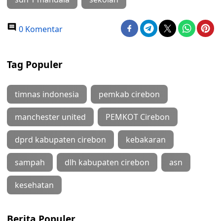
0 Komentar
Tag Populer
timnas indonesia
pemkab cirebon
manchester united
PEMKOT Cirebon
dprd kabupaten cirebon
kebakaran
sampah
dlh kabupaten cirebon
asn
kesehatan
Berita Populer