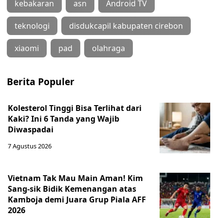
kebakaran
asn
Android TV
teknologi
disdukcapil kabupaten cirebon
xiaomi
pad
olahraga
Berita Populer
Kolesterol Tinggi Bisa Terlihat dari
Kaki? Ini 6 Tanda yang Wajib
Diwaspadai
7 Agustus 2026
Vietnam Tak Mau Main Aman! Kim
Sang-sik Bidik Kemenangan atas
Kamboja demi Juara Grup Piala AFF
2026