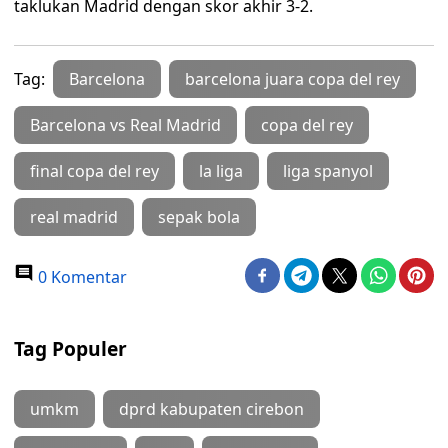
taklukan Madrid dengan skor akhir 3-2.
Tag:
Barcelona
barcelona juara copa del rey
Barcelona vs Real Madrid
copa del rey
final copa del rey
la liga
liga spanyol
real madrid
sepak bola
0 Komentar
Tag Populer
umkm
dprd kabupaten cirebon