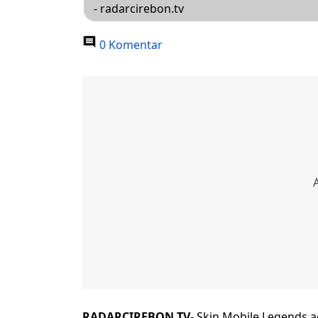
- radarcirebon.tv
0 Komentar
RADARCIREBON.TV-
Skin Mobile Legends 