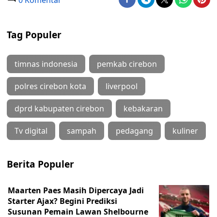
0 Komentar
Tag Populer
timnas indonesia
pemkab cirebon
polres cirebon kota
liverpool
dprd kabupaten cirebon
kebakaran
Tv digital
sampah
pedagang
kuliner
Berita Populer
Maarten Paes Masih Dipercaya Jadi
Starter Ajax? Begini Prediksi
Susunan Pemain Lawan Shelbourne