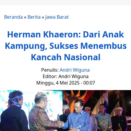
Beranda
»
Berita
»
Jawa Barat
Herman Khaeron: Dari Anak
Kampung, Sukses Menembus
Kancah Nasional
Penulis:
Andri Wiguna
Editor: Andri Wiguna
Minggu, 4 Mei 2025 - 00:07