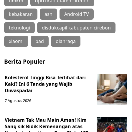
umkm
dprd kabupaten cirebon
kebakaran
asn
Android TV
teknologi
disdukcapil kabupaten cirebon
xiaomi
pad
olahraga
Berita Populer
Kolesterol Tinggi Bisa Terlihat dari
Kaki? Ini 6 Tanda yang Wajib
Diwaspadai
7 Agustus 2026
Vietnam Tak Mau Main Aman! Kim
Sang-sik Bidik Kemenangan atas