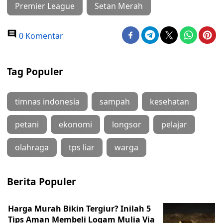
Premier League
Setan Merah
0 Komentar
Tag Populer
timnas indonesia
sampah
kesehatan
petani
ekonomi
longsor
pelajar
olahraga
tps liar
warga
Berita Populer
Harga Murah Bikin Tergiur? Inilah 5
Tips Aman Membeli Logam Mulia Via