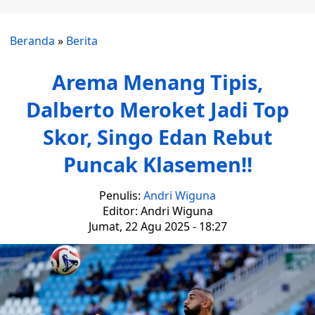
Beranda
»
Berita
Arema Menang Tipis,
Dalberto Meroket Jadi Top
Skor, Singo Edan Rebut
Puncak Klasemen!!
Penulis:
Andri Wiguna
Editor: Andri Wiguna
Jumat, 22 Agu 2025 - 18:27