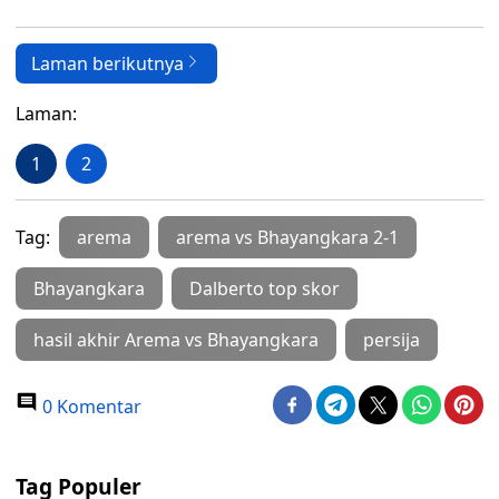
Laman berikutnya
Laman:
1
2
Tag:
arema
arema vs Bhayangkara 2-1
Bhayangkara
Dalberto top skor
hasil akhir Arema vs Bhayangkara
persija
0 Komentar
Tag Populer