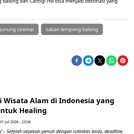
long dan Cantigi Hill bisa menjadi destinasi yang
gunung ciremai
saban lempong balong
i Wisata Alam di Indonesia yang
untuk Healing
31 Jul 2026 - 23:56
– Setelah sepekan penuh dengan rutinitas kerja, deadline,