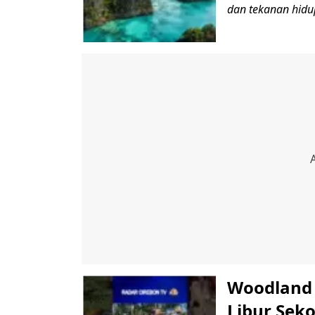
dan tekanan hidup
Woodland 
Libur Seko