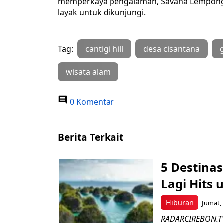
memperkaya pengalaman, Savana Lempong Ba
layak untuk dikunjungi.
Tag:
cantigi hill
desa cisantana
wisata alam
0 Komentar
Berita Terkait
5 Destinas
Lagi Hits 
Hiburan
Jumat, 
RADARCIREBON.TV 