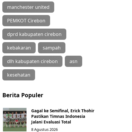
manchester united
PEMKOT Cirebon
dprd kabupaten cirebon
kebakaran
sampah
dlh kabupaten cirebon
asn
kesehatan
Berita Populer
Gagal ke Semifinal, Erick Thohir
Pastikan Timnas Indonesia
Jalani Evaluasi Total
8 Agustus 2026