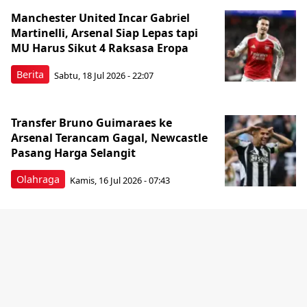
Manchester United Incar Gabriel
Martinelli, Arsenal Siap Lepas tapi
MU Harus Sikut 4 Raksasa Eropa
Berita
Sabtu, 18 Jul 2026 - 22:07
Transfer Bruno Guimaraes ke
Arsenal Terancam Gagal, Newcastle
Pasang Harga Selangit
Olahraga
Kamis, 16 Jul 2026 - 07:43