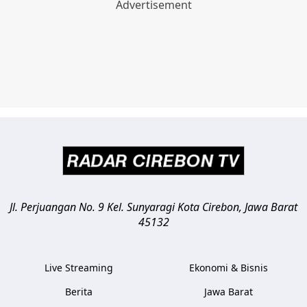
Jl. Perjuangan No. 9 Kel. Sunyaragi
Kota Cirebon
,
Jawa Barat
45132
Live Streaming
Ekonomi & Bisnis
Berita
Jawa Barat