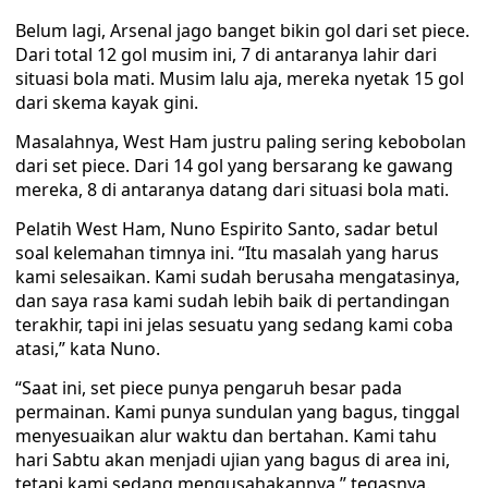
Belum lagi, Arsenal jago banget bikin gol dari set piece.
Dari total 12 gol musim ini, 7 di antaranya lahir dari
situasi bola mati. Musim lalu aja, mereka nyetak 15 gol
dari skema kayak gini.
Masalahnya, West Ham justru paling sering kebobolan
dari set piece. Dari 14 gol yang bersarang ke gawang
mereka, 8 di antaranya datang dari situasi bola mati.
Pelatih West Ham, Nuno Espirito Santo, sadar betul
soal kelemahan timnya ini. “Itu masalah yang harus
kami selesaikan. Kami sudah berusaha mengatasinya,
dan saya rasa kami sudah lebih baik di pertandingan
terakhir, tapi ini jelas sesuatu yang sedang kami coba
atasi,” kata Nuno.
“Saat ini, set piece punya pengaruh besar pada
permainan. Kami punya sundulan yang bagus, tinggal
menyesuaikan alur waktu dan bertahan. Kami tahu
hari Sabtu akan menjadi ujian yang bagus di area ini,
tetapi kami sedang mengusahakannya,” tegasnya.