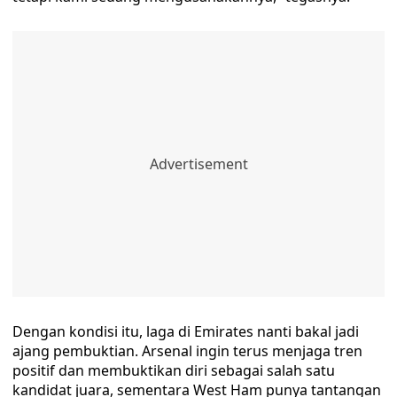
Dengan kondisi itu, laga di Emirates nanti bakal jadi
ajang pembuktian. Arsenal ingin terus menjaga tren
positif dan membuktikan diri sebagai salah satu
kandidat juara, sementara West Ham punya tantangan