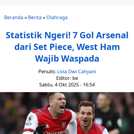
Beranda
»
Berita
»
Olahraga
Statistik Ngeri! 7 Gol Arsenal
dari Set Piece, West Ham
Wajib Waspada
Penulis:
Livia Dwi Cahyani
Editor: be
Sabtu, 4 Okt 2025 - 16:54