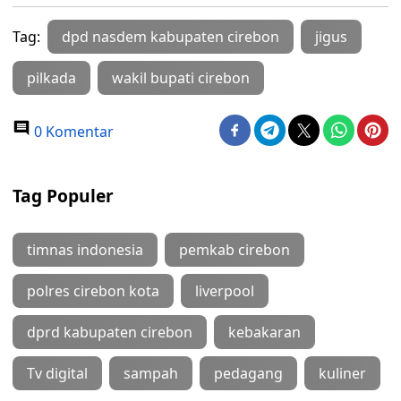
Tag:
dpd nasdem kabupaten cirebon
jigus
pilkada
wakil bupati cirebon
0 Komentar
Tag Populer
timnas indonesia
pemkab cirebon
polres cirebon kota
liverpool
dprd kabupaten cirebon
kebakaran
Tv digital
sampah
pedagang
kuliner