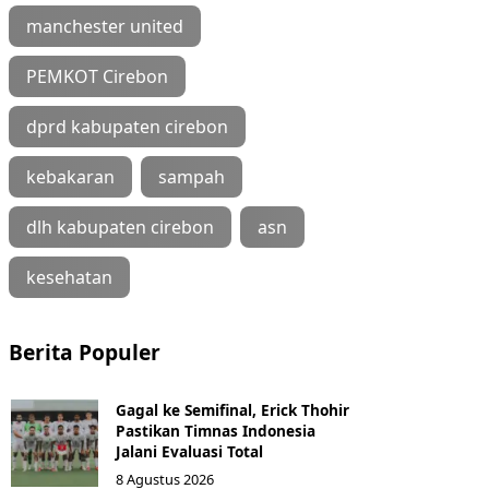
manchester united
PEMKOT Cirebon
dprd kabupaten cirebon
kebakaran
sampah
dlh kabupaten cirebon
asn
kesehatan
Berita Populer
Gagal ke Semifinal, Erick Thohir
Pastikan Timnas Indonesia
Jalani Evaluasi Total
8 Agustus 2026