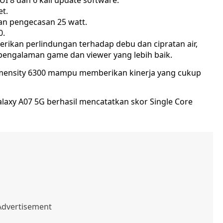
I 8 dan 6 kali update software.
et.
n pengecasan 25 watt.
0.
mberikan perlindungan terhadap debu dan cipratan air,
pengalaman game dan viewer yang lebih baik.
imensity 6300 mampu memberikan kinerja yang cukup
axy A07 5G berhasil mencatatkan skor Single Core