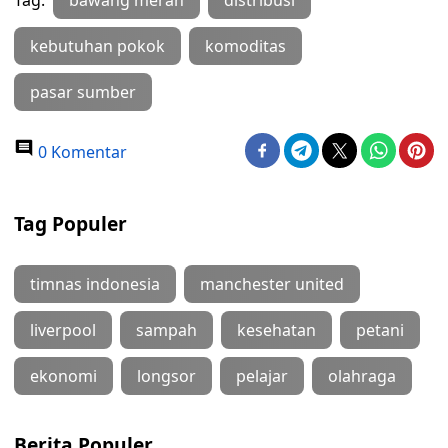
Tag:
bawang merah
distribusi
kebutuhan pokok
komoditas
pasar sumber
0 Komentar
Tag Populer
timnas indonesia
manchester united
liverpool
sampah
kesehatan
petani
ekonomi
longsor
pelajar
olahraga
Berita Populer