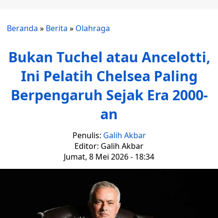
Beranda
»
Berita
»
Olahraga
Bukan Tuchel atau Ancelotti,
Ini Pelatih Chelsea Paling
Berpengaruh Sejak Era 2000-
an
Penulis:
Galih Akbar
Editor: Galih Akbar
Jumat, 8 Mei 2026 - 18:34