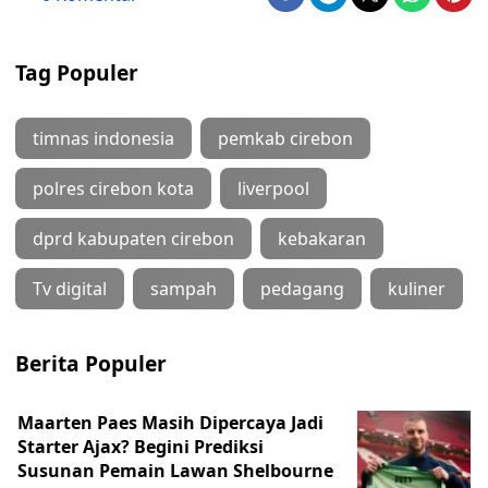
Tag Populer
timnas indonesia
pemkab cirebon
polres cirebon kota
liverpool
dprd kabupaten cirebon
kebakaran
Tv digital
sampah
pedagang
kuliner
Berita Populer
Maarten Paes Masih Dipercaya Jadi
Starter Ajax? Begini Prediksi
Susunan Pemain Lawan Shelbourne