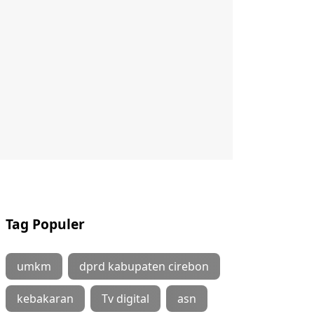
Tag Populer
umkm
dprd kabupaten cirebon
kebakaran
Tv digital
asn