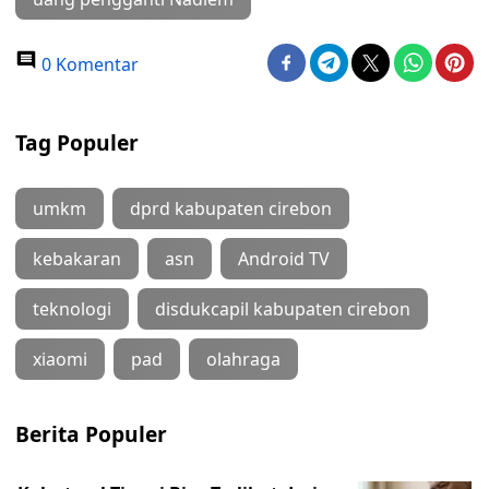
0 Komentar
Tag Populer
umkm
dprd kabupaten cirebon
kebakaran
asn
Android TV
teknologi
disdukcapil kabupaten cirebon
xiaomi
pad
olahraga
Berita Populer