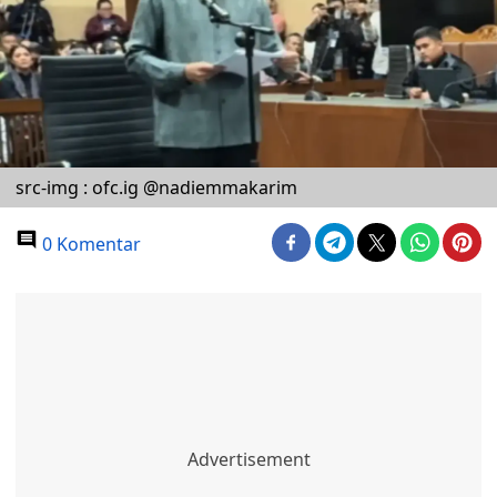
src-img : ofc.ig @nadiemmakarim
0 Komentar