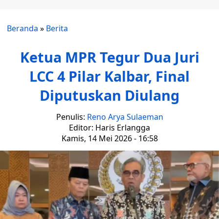
Beranda
»
Berita
Ketua MPR Tegur Dua Juri
LCC 4 Pilar Kalbar, Final
Diputuskan Diulang
Penulis:
Reno Arya Sulaeman
Editor: Haris Erlangga
Kamis, 14 Mei 2026 - 16:58