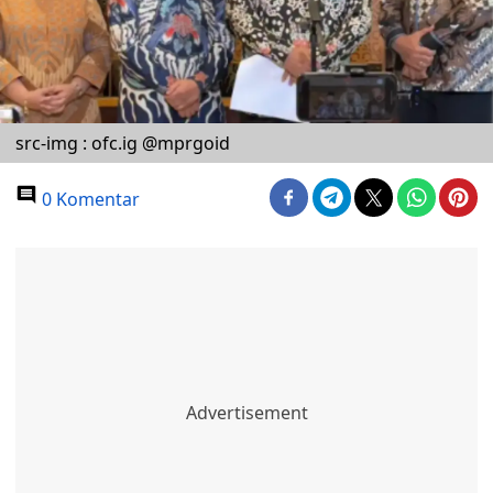
src-img : ofc.ig @mprgoid
0 Komentar