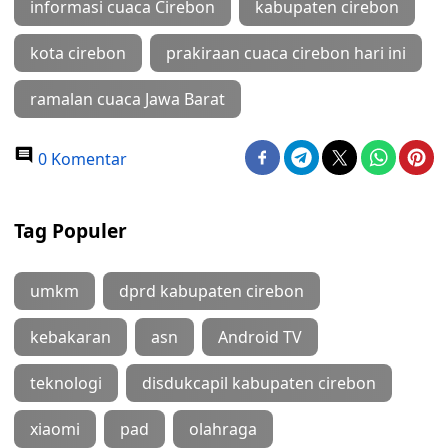
informasi cuaca Cirebon
kabupaten cirebon
kota cirebon
prakiraan cuaca cirebon hari ini
ramalan cuaca Jawa Barat
0 Komentar
Tag Populer
umkm
dprd kabupaten cirebon
kebakaran
asn
Android TV
teknologi
disdukcapil kabupaten cirebon
xiaomi
pad
olahraga