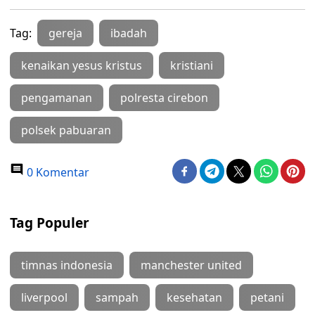
Tag:
gereja
ibadah
kenaikan yesus kristus
kristiani
pengamanan
polresta cirebon
polsek pabuaran
0 Komentar
Tag Populer
timnas indonesia
manchester united
liverpool
sampah
kesehatan
petani