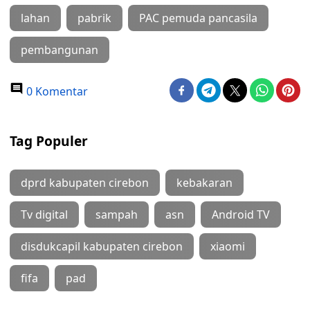
lahan
pabrik
PAC pemuda pancasila
pembangunan
0 Komentar
Tag Populer
dprd kabupaten cirebon
kebakaran
Tv digital
sampah
asn
Android TV
disdukcapil kabupaten cirebon
xiaomi
fifa
pad