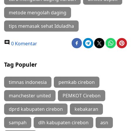
metode mengolah daging
tips memasak sehat Iduladha
0 Komentar
Tag Populer
timnas indonesia
pemkab cirebon
manchester united
PEMKOT Cirebon
dprd kabupaten cirebon
kebakaran
sampah
dlh kabupaten cirebon
asn