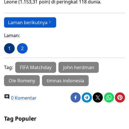
Leone (1.153,31 poin) di peringkat 118 dunia.
Laman berikutnya
Laman:
1
2
Tag:
FIFA Matchday
john herdman
Ole Romeny
timnas indonesia
0 Komentar
Tag Populer