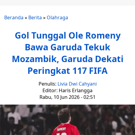
Beranda
»
Berita
»
Olahraga
Gol Tunggal Ole Romeny
Bawa Garuda Tekuk
Mozambik, Garuda Dekati
Peringkat 117 FIFA
Penulis:
Livia Dwi Cahyani
Editor: Haris Erlangga
Rabu, 10 Jun 2026 - 02:51