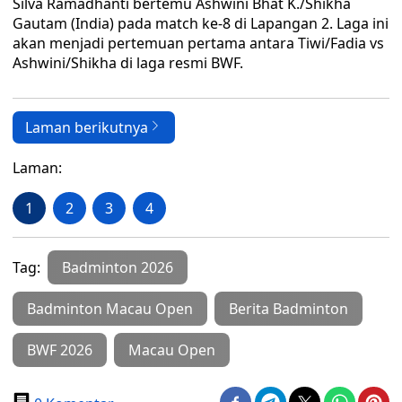
Silva Ramadhanti bertemu Ashwini Bhat K./Shikha
Gautam (India) pada match ke-8 di Lapangan 2. Laga ini
akan menjadi pertemuan pertama antara Tiwi/Fadia vs
Ashwini/Shikha di laga resmi BWF.
Laman berikutnya
Laman:
1
2
3
4
Tag:
Badminton 2026
Badminton Macau Open
Berita Badminton
BWF 2026
Macau Open