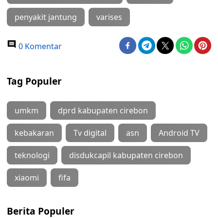
penyakit jantung
varises
0 Komentar
Tag Populer
umkm
dprd kabupaten cirebon
kebakaran
Tv digital
asn
Android TV
teknologi
disdukcapil kabupaten cirebon
xiaomi
fifa
Berita Populer