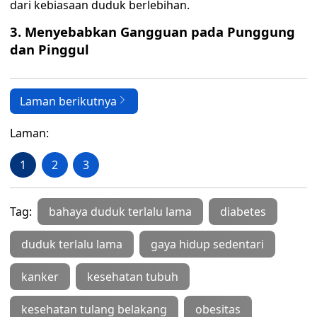
dari kebiasaan duduk berlebihan.
3. Menyebabkan Gangguan pada Punggung
dan Pinggul
Laman berikutnya
Laman:
1
2
3
Tag:
bahaya duduk terlalu lama
diabetes
duduk terlalu lama
gaya hidup sedentari
kanker
kesehatan tubuh
kesehatan tulang belakang
obesitas