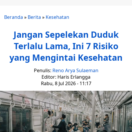
Beranda
»
Berita
»
Kesehatan
Jangan Sepelekan Duduk
Terlalu Lama, Ini 7 Risiko
yang Mengintai Kesehatan
Penulis:
Reno Arya Sulaeman
Editor: Haris Erlangga
Rabu, 8 Jul 2026 - 11:17