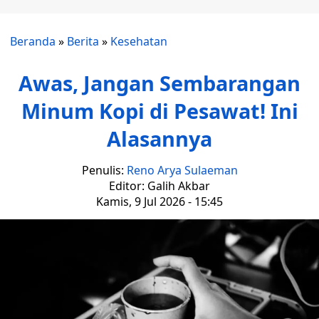
Beranda
»
Berita
»
Kesehatan
Awas, Jangan Sembarangan
Minum Kopi di Pesawat! Ini
Alasannya
Penulis:
Reno Arya Sulaeman
Editor: Galih Akbar
Kamis, 9 Jul 2026 - 15:45