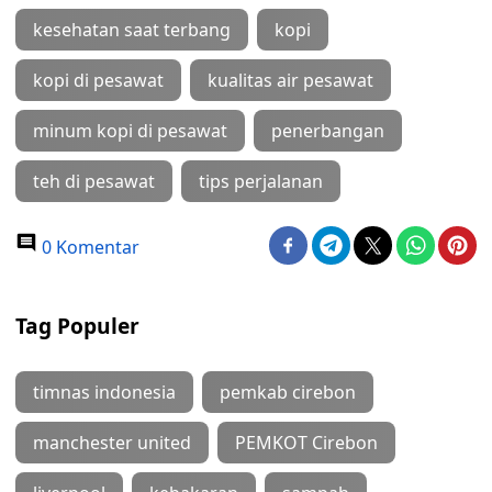
kesehatan saat terbang
kopi
kopi di pesawat
kualitas air pesawat
minum kopi di pesawat
penerbangan
teh di pesawat
tips perjalanan
0 Komentar
Tag Populer
timnas indonesia
pemkab cirebon
manchester united
PEMKOT Cirebon