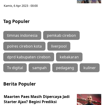
Kamis, 6 Apr 2023 - 00:00
Tag Populer
timnas indonesia
pemkab cirebon
polres cirebon kota
liverpool
dprd kabupaten cirebon
kebakaran
Tv digital
sampah
pedagang
kuliner
Berita Populer
Maarten Paes Masih Dipercaya Jadi
Starter Ajax? Begini Prediksi