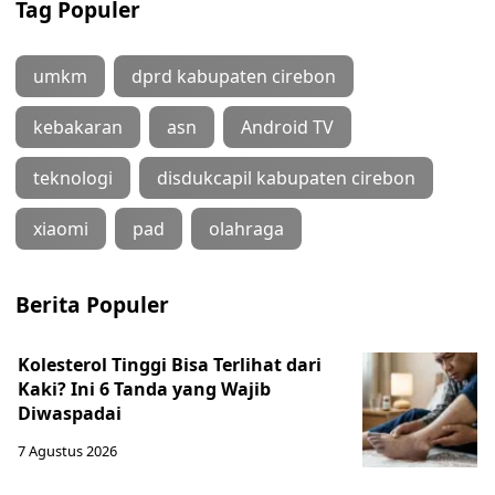
Tag Populer
umkm
dprd kabupaten cirebon
kebakaran
asn
Android TV
teknologi
disdukcapil kabupaten cirebon
xiaomi
pad
olahraga
Berita Populer
Kolesterol Tinggi Bisa Terlihat dari
Kaki? Ini 6 Tanda yang Wajib
Diwaspadai
7 Agustus 2026