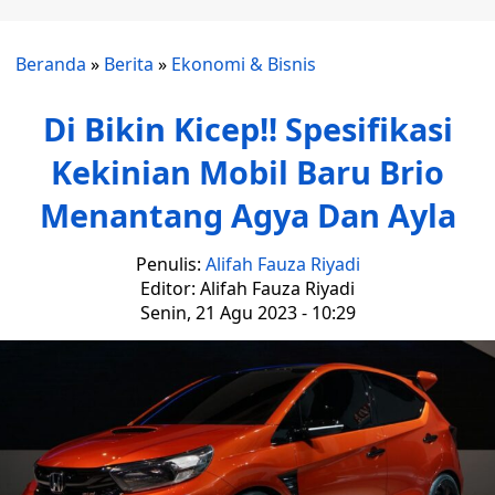
Beranda
»
Berita
»
Ekonomi & Bisnis
Di Bikin Kicep!! Spesifikasi
Kekinian Mobil Baru Brio
Menantang Agya Dan Ayla
Penulis:
Alifah Fauza Riyadi
Editor: Alifah Fauza Riyadi
Senin, 21 Agu 2023 - 10:29