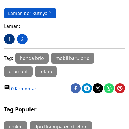
Laman berikutnya
Laman:
1
2
Tag:
honda brio
mobil baru brio
otomotif
tekno
0 Komentar
Tag Populer
umkm
dprd kabupaten cirebon