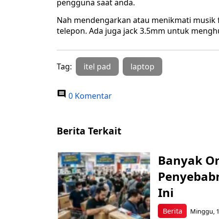
pengguna saat anda.
Nah mendengarkan atau menikmati musik fa
telepon. Ada juga jack 3.5mm untuk menghu
Tag:
itel pad
laptop
0 Komentar
Berita Terkait
Banyak Or
Penyebabn
Ini
Berita
Minggu, 1