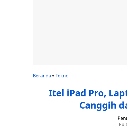
Beranda
»
Tekno
Itel iPad Pro, Lap
Canggih d
Penu
Edi