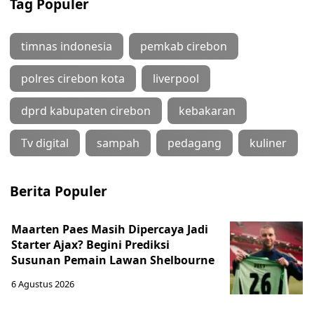
Tag Populer
timnas indonesia
pemkab cirebon
polres cirebon kota
liverpool
dprd kabupaten cirebon
kebakaran
Tv digital
sampah
pedagang
kuliner
Berita Populer
Maarten Paes Masih Dipercaya Jadi
Starter Ajax? Begini Prediksi
Susunan Pemain Lawan Shelbourne
6 Agustus 2026