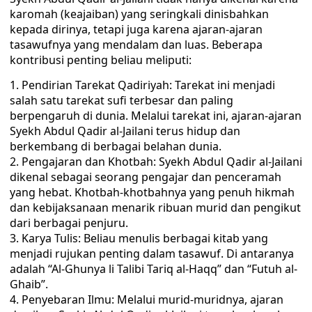
karomah (keajaiban) yang seringkali dinisbahkan
kepada dirinya, tetapi juga karena ajaran-ajaran
tasawufnya yang mendalam dan luas. Beberapa
kontribusi penting beliau meliputi:
Pendirian Tarekat Qadiriyah: Tarekat ini menjadi
salah satu tarekat sufi terbesar dan paling
berpengaruh di dunia. Melalui tarekat ini, ajaran-ajaran
Syekh Abdul Qadir al-Jailani terus hidup dan
berkembang di berbagai belahan dunia.
Pengajaran dan Khotbah: Syekh Abdul Qadir al-Jailani
dikenal sebagai seorang pengajar dan penceramah
yang hebat. Khotbah-khotbahnya yang penuh hikmah
dan kebijaksanaan menarik ribuan murid dan pengikut
dari berbagai penjuru.
Karya Tulis: Beliau menulis berbagai kitab yang
menjadi rujukan penting dalam tasawuf. Di antaranya
adalah “Al-Ghunya li Talibi Tariq al-Haqq” dan “Futuh al-
Ghaib”.
Penyebaran Ilmu: Melalui murid-muridnya, ajaran