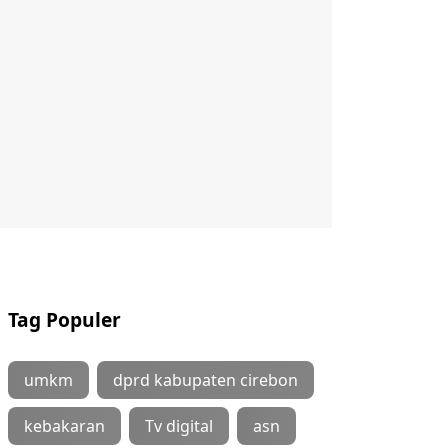
Tag Populer
umkm
dprd kabupaten cirebon
kebakaran
Tv digital
asn