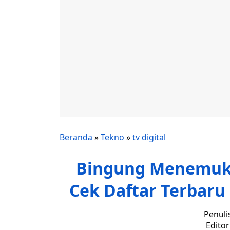
Beranda
»
Tekno
»
tv digital
Bingung Menemuka
Cek Daftar Terbaru
Penuli
Edito